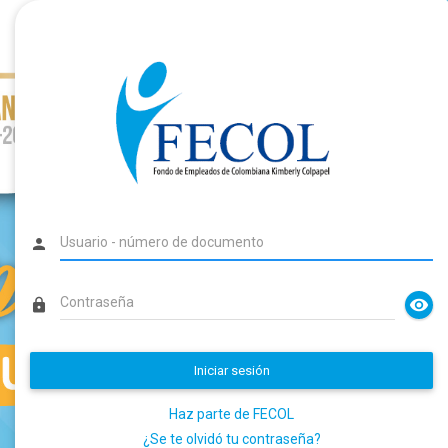
person
visibility
lock
Iniciar sesión
Haz parte de FECOL
¿Se te olvidó tu contraseña?