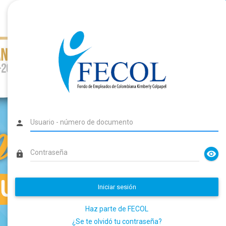
person
visibility
lock
Iniciar sesión
Haz parte de FECOL
¿Se te olvidó tu contraseña?